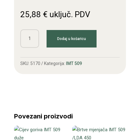
25,88
€
uključ. PDV
Zupčanik
Dodaj u košaricu
pomični
IMT
509
SKU:
5170
Kategorija:
IMT 509
veći
količina
Povezani proizvodi