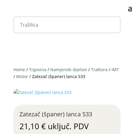
Home
/
Trgovina
/
Namjenski dijelovi
/
Traktora
/
IMT
/
Motor
/ Zatezač (španer) lanca 533
Zatezač (španer) lanca 533
21,10
€
uključ. PDV