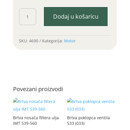
Zatezač
Dodaj u košaricu
(španer)
lanca
533
količina
SKU:
4690
Kategorija:
Motor
Povezani proizvodi
Brtva nosača filtera ulja
Brtva poklopca ventila
IMT 539-560
533 (033)