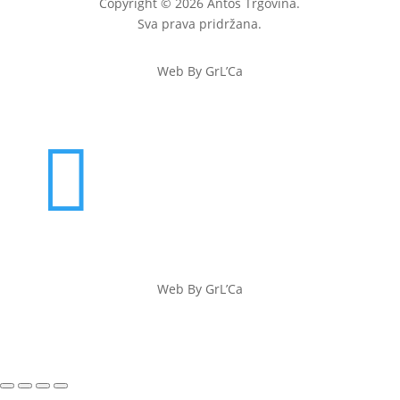
Copyright © 2026 Antoš Trgovina.
Sva prava pridržana.
Web By GrL’Ca

Web By GrL’Ca