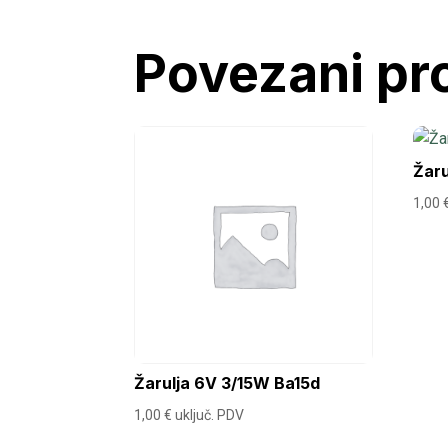
Povezani pr
Žar
1,00
Žarulja 6V 3/15W Ba15d
1,00
€
uključ. PDV