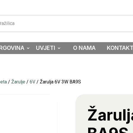
RGOVINA
UVJETI
O NAMA
KONTAK
jeta
/
Žarulje
/
6V
/ Žarulja 6V 3W BA9S
Žarul