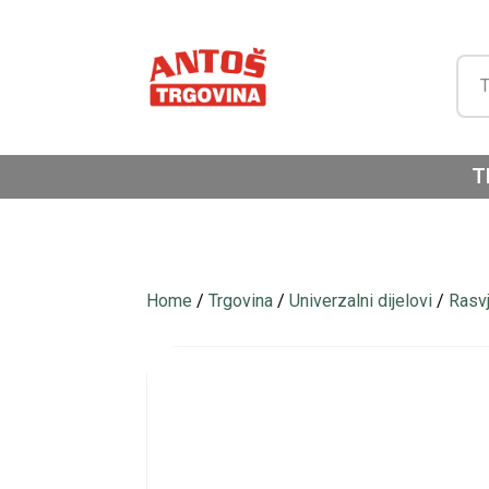
T
Home
/
Trgovina
/
Univerzalni dijelovi
/
Rasv