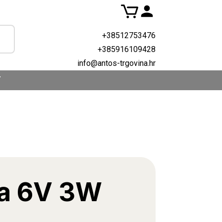
+38512753476
+385916109428
info@antos-trgovina.hr
T
ja 6V 3W