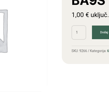
BA9S
1,00
€
uključ
Žarulja
Dodaj 
6V
3W
BA9S
SKU:
9266
Kategorija:
količina