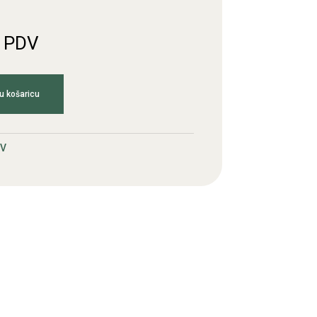
. PDV
u košaricu
6V