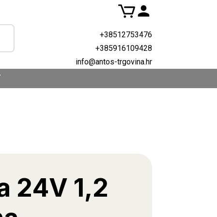
+38512753476
+385916109428
info@antos-trgovina.hr
T
a 24V 1,2