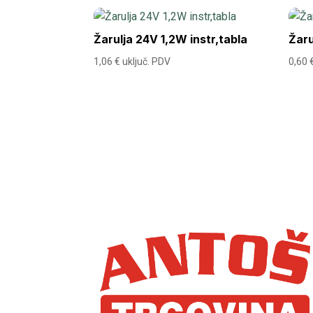
Žarulja 24V 1,2W instr,tabla
Žar
1,06
€
uključ. PDV
0,60