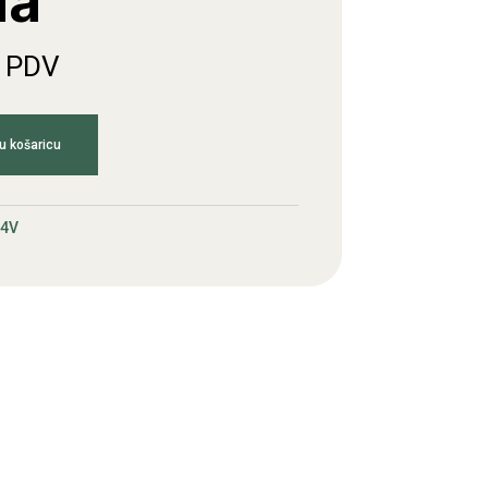
na
. PDV
u košaricu
4V