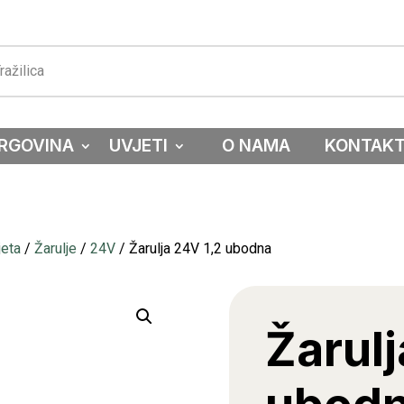
RGOVINA
UVJETI
O NAMA
KONTAK
jeta
/
Žarulje
/
24V
/ Žarulja 24V 1,2 ubodna
Žarulj