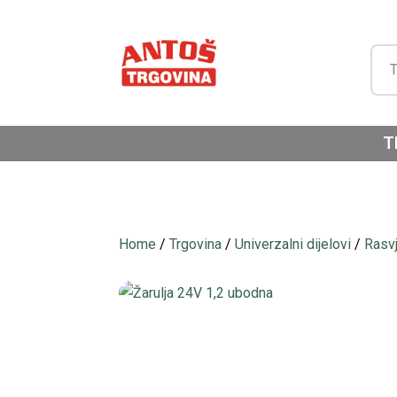
T
Home
/
Trgovina
/
Univerzalni dijelovi
/
Rasv