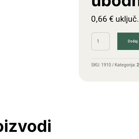
ubod
0,66
€
uključ
Žarulja
Dodaj 
24V
1,2
ubodna
SKU:
1910
Kategorija:
2
količina
oizvodi