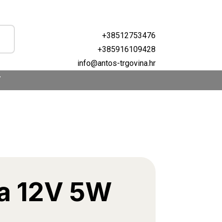
+38512753476
+385916109428
info@antos-trgovina.hr
T
ja 12V 5W