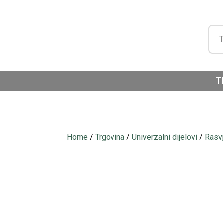
T
Home
/
Trgovina
/
Univerzalni dijelovi
/
Rasv