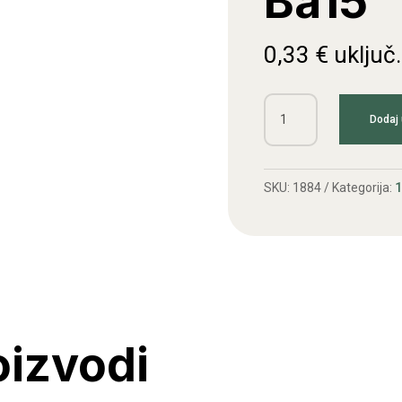
Ba15
0,33
€
uključ
Žarulja
Dodaj 
12V
5W
Ba15
SKU:
1884
Kategorija:
1
količina
oizvodi