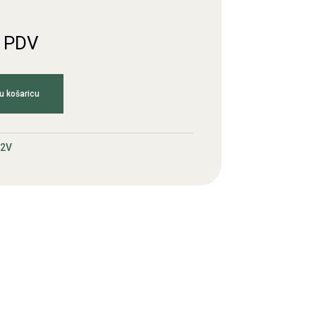
. PDV
u košaricu
2V