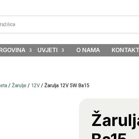
RGOVINA
UVJETI
O NAMA
KONTAK
jeta
/
Žarulje
/
12V
/ Žarulja 12V 5W Ba15
Žarul