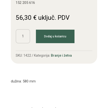
152 205 616
56,30
€
uključ. PDV
Vratilo
Dodaj u košaricu
T40
transportera
donje
SKU:
1422
Kategorija:
Branje i žetva
količina
dužina: 580 mm