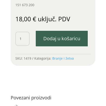
151 673 200
18,00
€
uključ. PDV
Vratilo
Dodaj u košaricu
2
željeznog
valjka
T35
SKU:
1419
Kategorija:
Branje i žetva
desno
količina
Povezani proizvodi