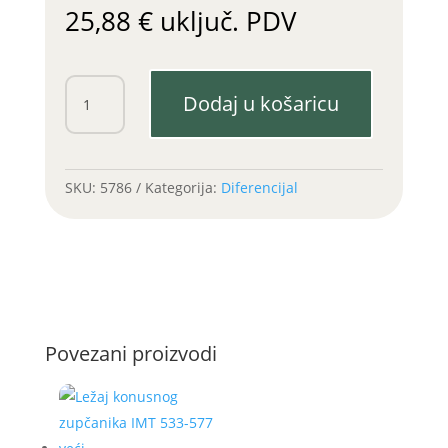
25,88
€
uključ. PDV
Vilica
Dodaj u košaricu
blokade
diferencijala
IMT
533-
SKU:
5786
Kategorija:
Diferencijal
549
količina
Povezani proizvodi