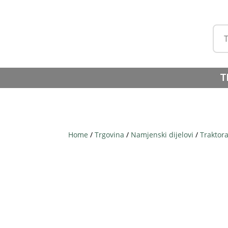
T
Home
/
Trgovina
/
Namjenski dijelovi
/
Traktor