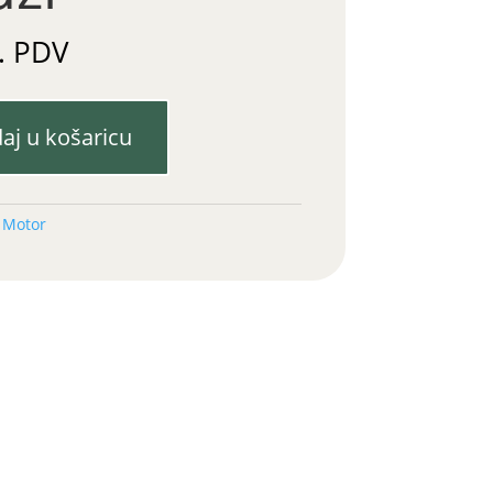
. PDV
aj u košaricu
:
Motor