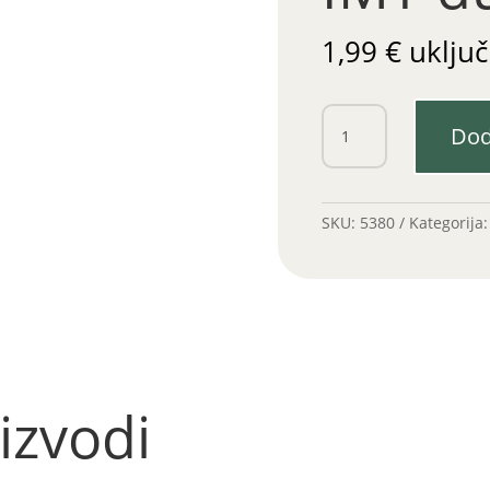
1,99
€
uključ
Vijak
Dod
klackalice
IMT
duži
količina
SKU:
5380
Kategorija
izvodi