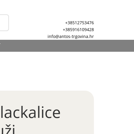
+38512753476
+385916109428
info@antos-trgovina.hr
T
klackalice
uži