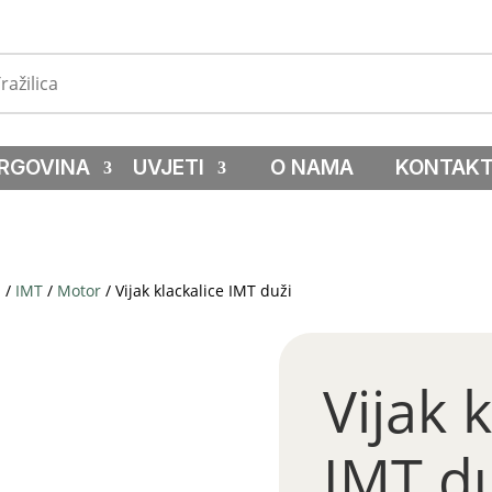
RGOVINA
UVJETI
O NAMA
KONTAK
a
/
IMT
/
Motor
/ Vijak klackalice IMT duži
Vijak 
IMT d