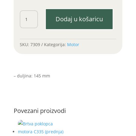
Vijak
Dodaj u košaricu
glave
motora
C360
(145mm)
SKU:
7309
Kategorija:
Motor
količina
– duljina: 145 mm
Povezani proizvodi