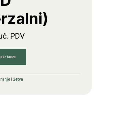
/D
rzalni)
juč. PDV
u košaricu
ranje i žetva