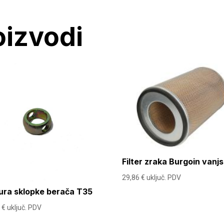
oizvodi
Filter zraka Burgoin vanjs
29,86
€
uključ. PDV
ura sklopke berača T35
0
€
uključ. PDV