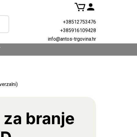
+38512753476
+385916109428
info@antos-trgovina.hr
T
verzalni)
 za branje