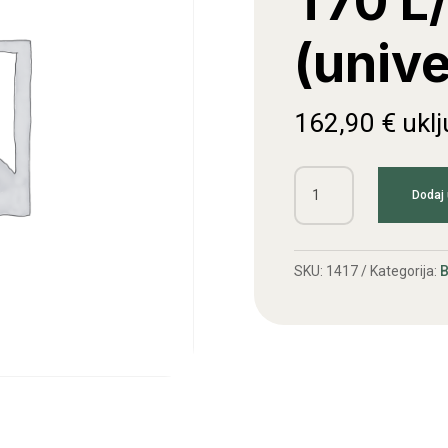
T70 L
(unive
162,90
€
ukl
Valjak
Dodaj 
za
branje
T70
SKU:
1417
Kategorija:
B
L/D
(univerzalni)
količina