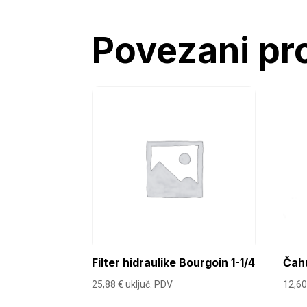
Povezani pr
Filter hidraulike Bourgoin 1-1/4
Čah
25,88
€
uključ. PDV
12,6