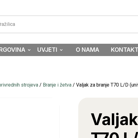
RGOVINA
UVJETI
O NAMA
KONTAK
privrednih strojeva
/
Branje i žetva
/ Valjak za branje T70 L/D (uni
Valjak