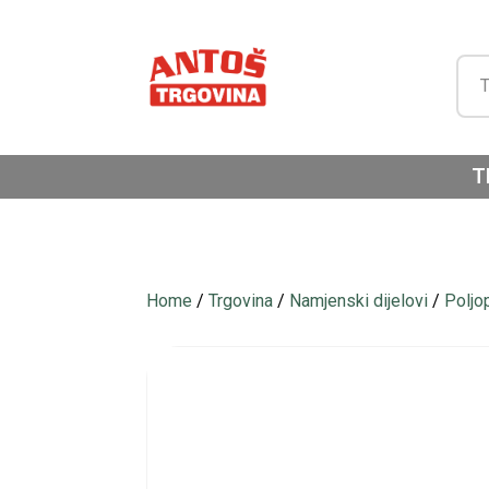
T
Home
/
Trgovina
/
Namjenski dijelovi
/
Poljo