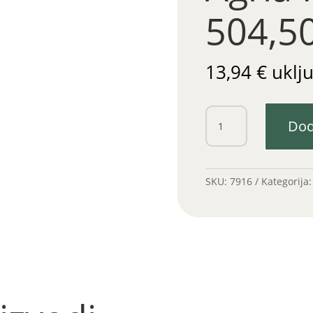
504,5
13,94
€
uklj
Ustavljač
Dod
startera
Agria
IMT
504,506
SKU:
7916
Kategorija
količina