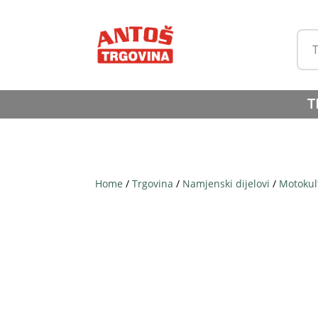
T
Home
/
Trgovina
/
Namjenski dijelovi
/
Motokul