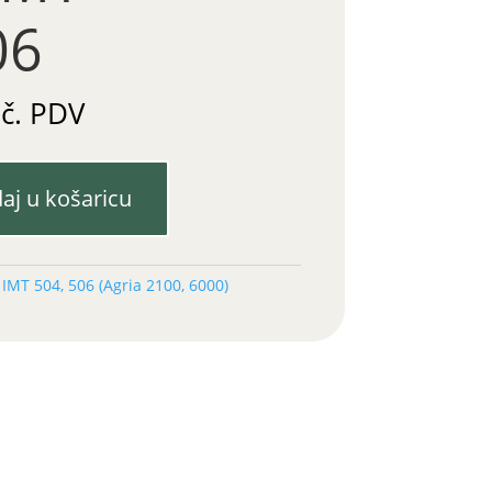
06
uč. PDV
aj u košaricu
:
IMT 504, 506 (Agria 2100, 6000)