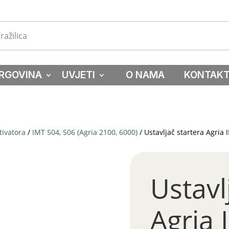
RGOVINA
UVJETI
O NAMA
KONTAK
tivatora
/
IMT 504, 506 (Agria 2100, 6000)
/ Ustavljač startera Agria
Ustavl
Agria 