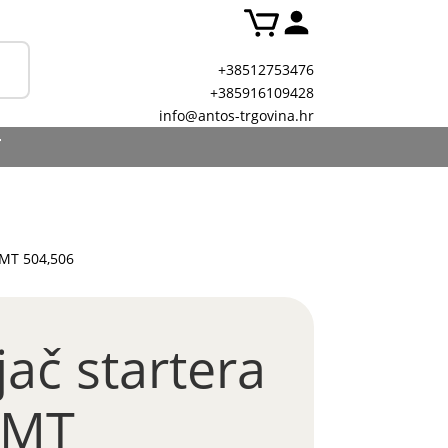
+38512753476
+385916109428
info@antos-trgovina.hr
T
 IMT 504,506
jač startera
IMT