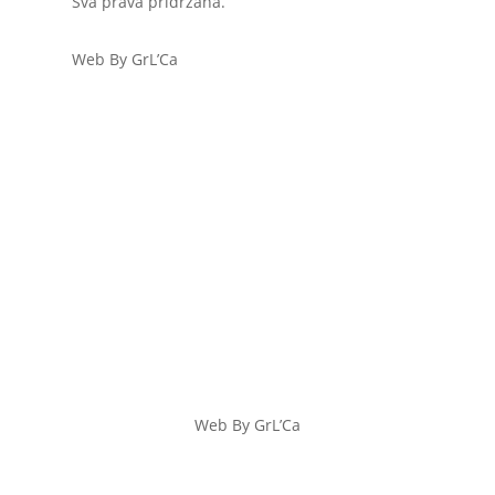
Sva prava pridržana.
Web By GrL’Ca
Web By GrL’Ca