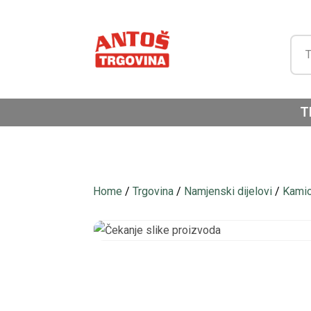
T
Home
/
Trgovina
/
Namjenski dijelovi
/
Kamion