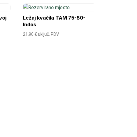
voj
Ležaj kvačila TAM 75-80-
Indos
21,90
€
uključ. PDV