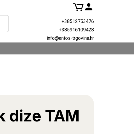
+38512753476
+385916109428
info@antos-trgovina.hr
T
k dize TAM