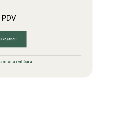
. PDV
u košaricu
amiona i viličara