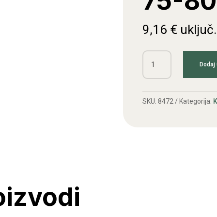
75-80
9,16
€
uključ
Uložak
Dodaj 
dize
TAM
75-
SKU:
8472
Kategorija:
K
80
količina
oizvodi