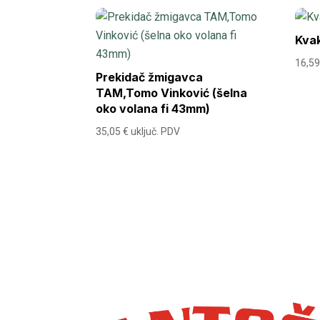
Kva
16,5
Prekidač žmigavca
TAM,Tomo Vinković (šelna
oko volana fi 43mm)
35,05
€
uključ. PDV