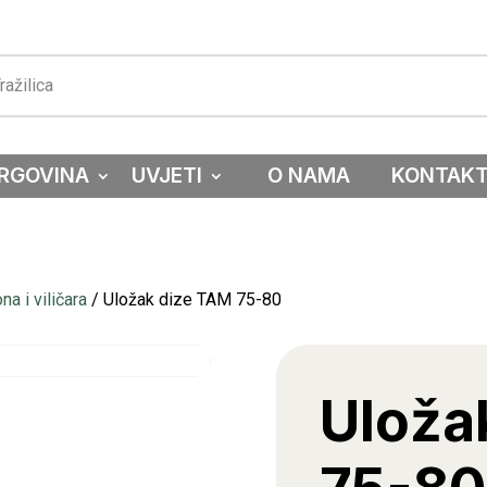
RGOVINA
UVJETI
O NAMA
KONTAK
a i viličara
/ Uložak dize TAM 75-80
Uloža