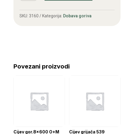
539-
560
SKU:
3160
Kategorija:
Dobava goriva
(6267)
Poljska
količina
Povezani proizvodi
Cijev gor.8×600 O+M
Cijev grijača 539