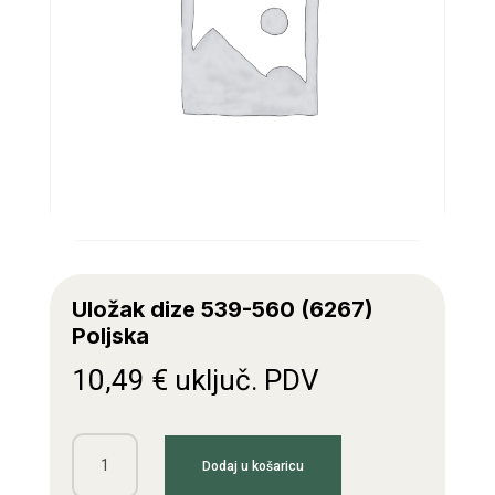
Uložak dize 539-560 (6267)
Poljska
10,49
€
uključ. PDV
Uložak
Dodaj u košaricu
dize