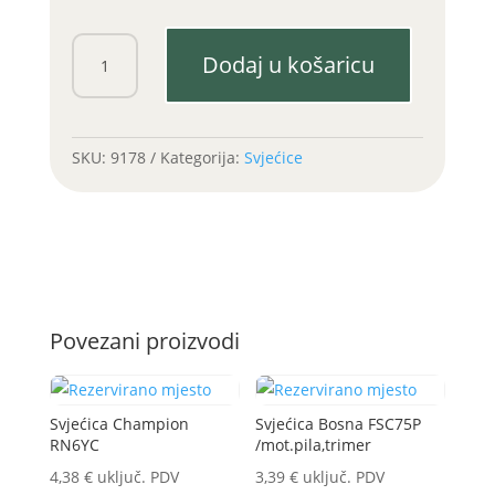
Svjećica
Dodaj u košaricu
NGK
CMR6H
količina
SKU:
9178
Kategorija:
Svjećice
Povezani proizvodi
Svjećica Champion
Svjećica Bosna FSC75P
RN6YC
/mot.pila,trimer
4,38
€
uključ. PDV
3,39
€
uključ. PDV