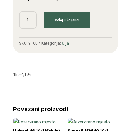
Super
Dodaj u košaricu
5
15W40
4/1
SKU:
9160
Kategorija:
Ulja
(Srbija)
količina
1lit=4,19€
Povezani proizvodi
Hidraol 46 10/1 (Srbija)
Super 5 15W40 10/1