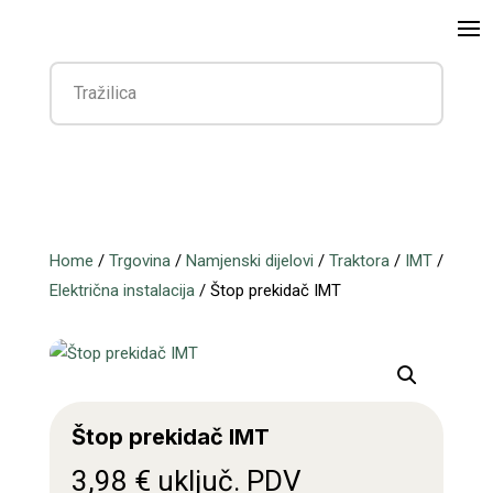
Home
/
Trgovina
/
Namjenski dijelovi
/
Traktora
/
IMT
/
Električna instalacija
/ Štop prekidač IMT
Štop prekidač IMT
3,98
€
uključ. PDV