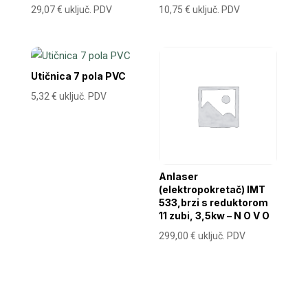
29,07
€
uključ. PDV
10,75
€
uključ. PDV
Utičnica 7 pola PVC
5,32
€
uključ. PDV
Anlaser
(elektropokretač) IMT
533,brzi s reduktorom
11 zubi, 3,5kw – N O V O
299,00
€
uključ. PDV