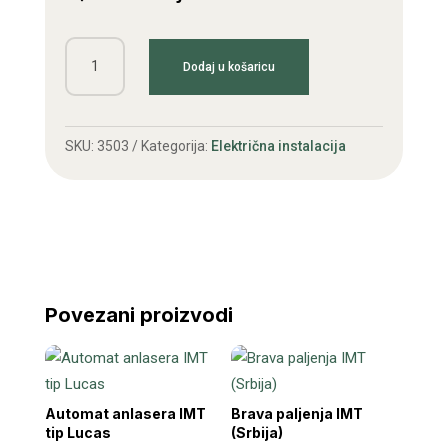
Štop
Dodaj u košaricu
prekidač
IMT
količina
SKU:
3503
Kategorija:
Električna instalacija
Povezani proizvodi
Automat anlasera IMT
Brava paljenja IMT
tip Lucas
(Srbija)