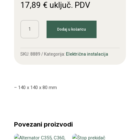
17,89
€
uključ. PDV
Štop
Dodaj u košaricu
lampa
Zetor
Proxima
SKU:
8889
Kategorija:
Električna instalacija
količina
– 140 x 140 x 80 mm
Povezani proizvodi