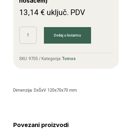
nosačem)
13,14
€
uključ. PDV
Štop
Dodaj u košaricu
lampa
ATM
(s
SKU:
9705
Kategorija:
Tomos
kosim
nosačem)
količina
Dimenzija: DxŠxV 120x70x70 mm
Povezani proizvodi