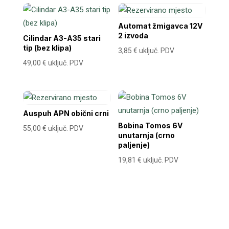
Automat žmigavca 12V
2 izvoda
Cilindar A3-A35 stari
tip (bez klipa)
3,85
€
uključ. PDV
49,00
€
uključ. PDV
Auspuh APN obični crni
Bobina Tomos 6V
55,00
€
uključ. PDV
unutarnja (crno
paljenje)
19,81
€
uključ. PDV