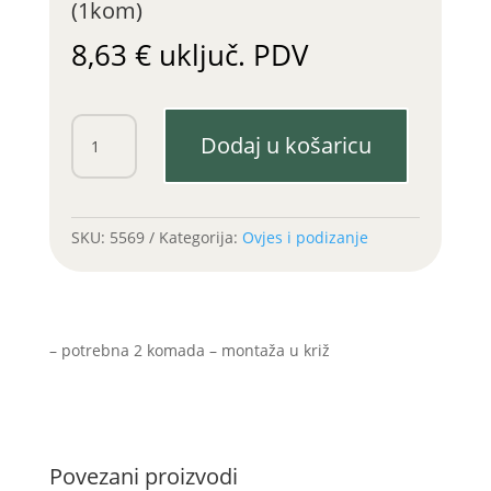
(1kom)
8,63
€
uključ. PDV
Stabilizator
Dodaj u košaricu
lanac
Vladimirec
(1kom)
količina
SKU:
5569
Kategorija:
Ovjes i podizanje
– potrebna 2 komada – montaža u križ
Povezani proizvodi