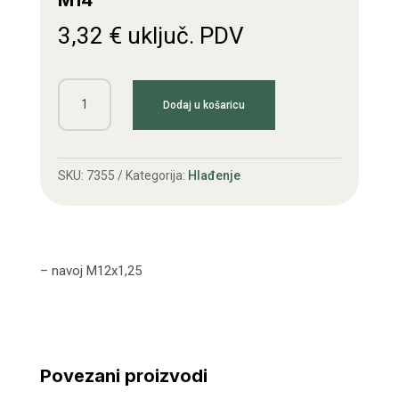
M14
3,32
€
uključ. PDV
Slavina
Dodaj u košaricu
za
vodu
Ursus
SKU:
7355
Kategorija:
Hlađenje
C335
st.t.
M14
količina
– navoj M12x1,25
Povezani proizvodi