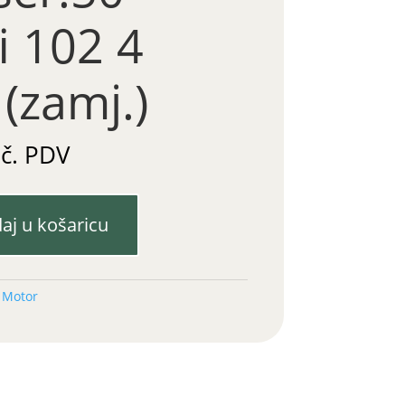
i 102 4
 (zamj.)
uč. PDV
aj u košaricu
:
Motor