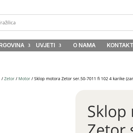
RGOVINA
UVJETI
O NAMA
KONTAK
a
/
Zetor
/
Motor
/ Sklop motora Zetor ser.50-7011 fi 102 4 karike (za
Sklop
Zetor 