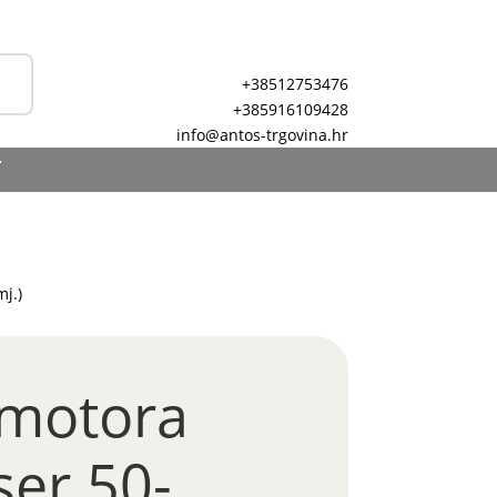
+38512753476
+385916109428
info@antos-trgovina.hr
T
mj.)
 motora
ser.50-