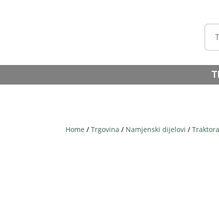
T
Home
/
Trgovina
/
Namjenski dijelovi
/
Traktor