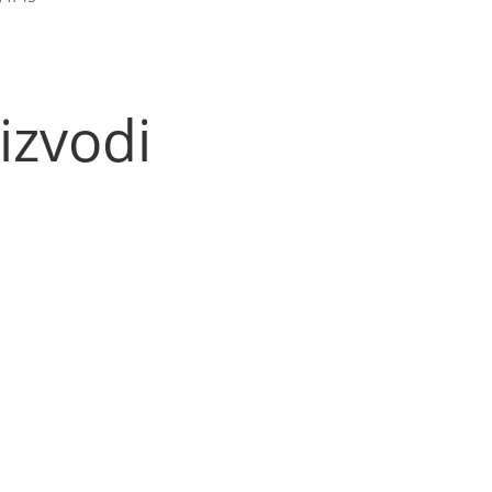
količina
izvodi