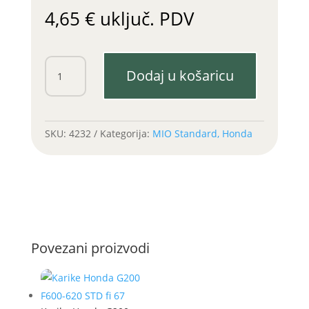
4,65
€
uključ. PDV
Set
Dodaj u košaricu
gumenih
brtvi
karburatora
Honda
SKU:
4232
Kategorija:
MIO Standard, Honda
G150-
200
količina
Povezani proizvodi