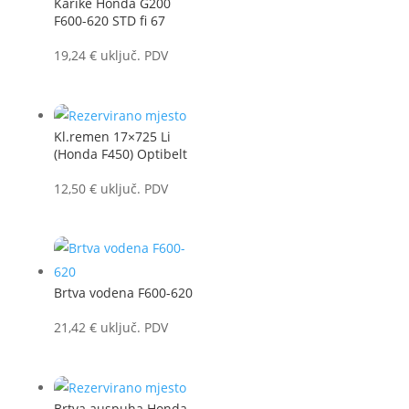
Karike Honda G200
F600-620 STD fi 67
19,24
€
uključ. PDV
Kl.remen 17×725 Li
(Honda F450) Optibelt
12,50
€
uključ. PDV
Brtva vodena F600-620
21,42
€
uključ. PDV
Brtva auspuha Honda