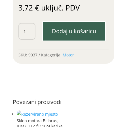
3,72
€
uključ. PDV
Semering
Dodaj u košaricu
radilice
JUMZ/LTZ
60
prednji
SKU:
9037
Kategorija:
Motor
količina
Povezani proizvodi
Sklop motora Belarus,
JUMZ, LTZ fi 110/4 karike