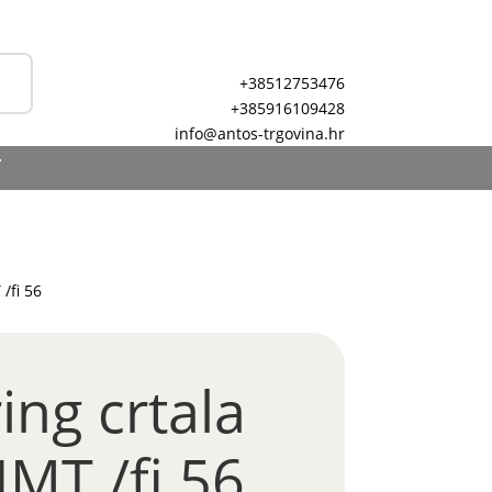
+38512753476
+385916109428
info@antos-trgovina.hr
T
/fi 56
ng crtala
IMT /fi 56