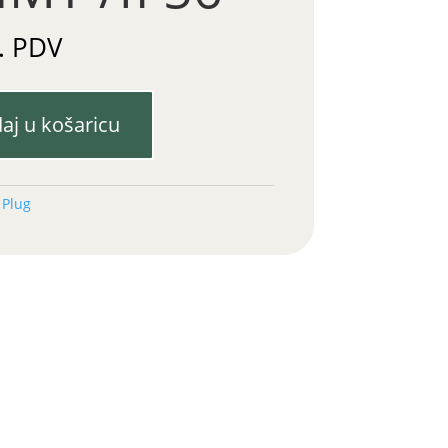
. PDV
aj u košaricu
:
Plug