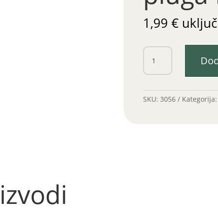
1,99
€
uključ
Semering
Dod
crtala
pluga
IMT
/fi
SKU:
3056
Kategorija
56
količina
izvodi