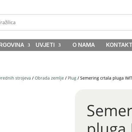
RGOVINA
UVJETI
O NAMA
KONTAK
vrednih strojeva
/
Obrada zemlje
/
Plug
/ Semering crtala pluga IMT 
Semeri
pluga 