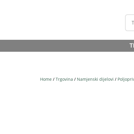
T
Home
/
Trgovina
/
Namjenski dijelovi
/
Poljopri