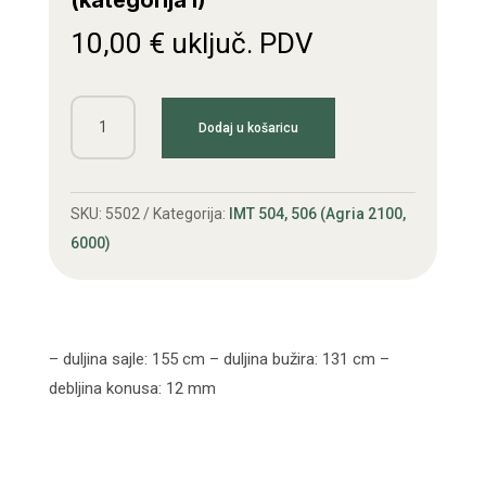
(kategorija I)
10,00
€
uključ. PDV
Sajla
Dodaj u košaricu
za
prikolicu
IMT
SKU:
5502
Kategorija:
IMT 504, 506 (Agria 2100,
506
6000)
(kategorija
I)
količina
– duljina sajle: 155 cm – duljina bužira: 131 cm –
debljina konusa: 12 mm