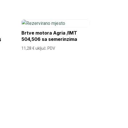
Brtve motora Agria /IMT
504,506 sa semerinzima
6
11,28
€
uključ. PDV