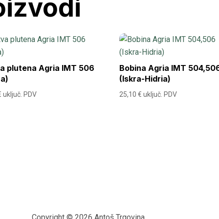
oizvodi
a plutena Agria IMT 506
Bobina Agria IMT 504,50
na)
(Iskra-Hidria)
€
uključ. PDV
25,10
€
uključ. PDV
Copyright © 2026 Antoš Trgovina.