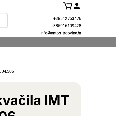
+38512753476
+385916109428
info@antos-trgovina.hr
T
 504,506
kvačila IMT