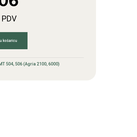
06
. PDV
u košaricu
MT 504, 506 (Agria 2100, 6000)