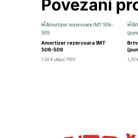
Povezani pr
Amortizer rezervoara IMT
Brtv
506-509
(pu
1,50
€
uključ. PDV
1,33