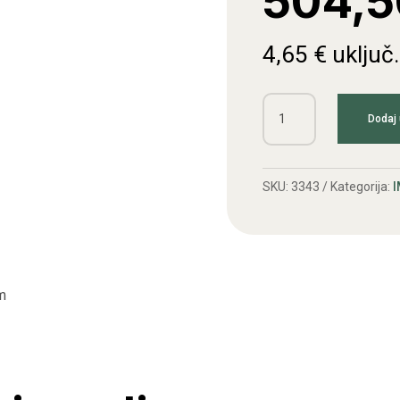
504,5
4,65
€
uključ
Sajla
Dodaj 
kvačila
IMT
504,506
SKU:
3343
Kategorija:
I
količina
cm