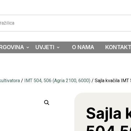
RGOVINA
UVJETI
O NAMA
KONTAK
ultivatora
/
IMT 504, 506 (Agria 2100, 6000)
/ Sajla kvačila IMT
Sajla 