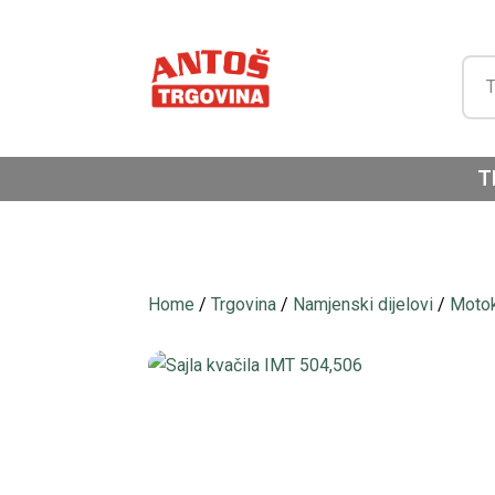
T
Home
/
Trgovina
/
Namjenski dijelovi
/
Motok