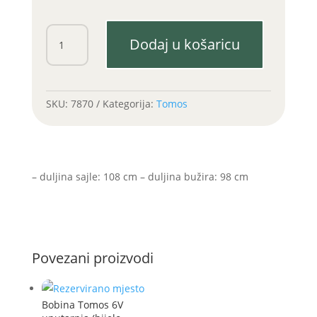
Sajla
Dodaj u košaricu
kvačila
APN
4,
T14
SKU:
7870
Kategorija:
Tomos
količina
– duljina sajle: 108 cm – duljina bužira: 98 cm
Povezani proizvodi
Bobina Tomos 6V