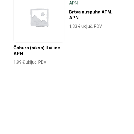
Brtva auspuha ATM,
APN
1,33
€
uključ. PDV
Čahura (piksa) II vilice
APN
1,99
€
uključ. PDV