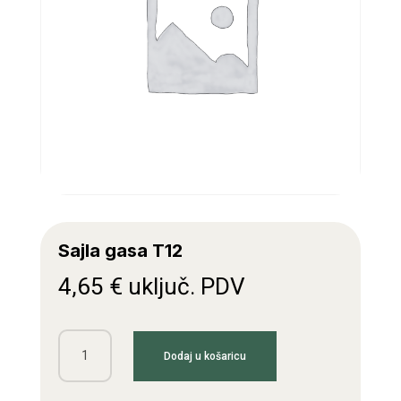
Sajla gasa T12
4,65
€
uključ. PDV
Sajla
Dodaj u košaricu
gasa
T12