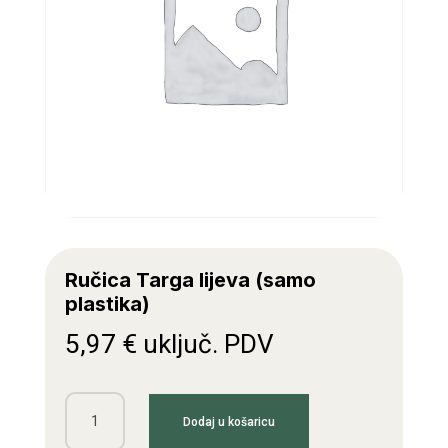
Ručica Targa lijeva (samo
plastika)
5,97
€
uključ. PDV
Ručica
Dodaj u košaricu
Targa