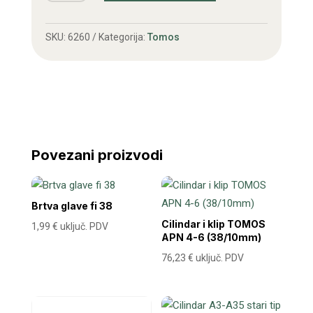
lijeva
(samo
SKU:
6260
Kategorija:
Tomos
plastika)
količina
Povezani proizvodi
Brtva glave fi 38
Cilindar i klip TOMOS
1,99
€
uključ. PDV
APN 4-6 (38/10mm)
76,23
€
uključ. PDV