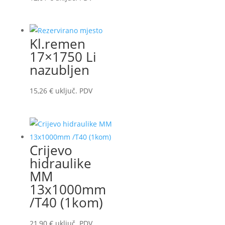
Kl.remen
17×1750 Li
nazubljen
15,26
€
uključ. PDV
Crijevo
hidraulike
MM
13x1000mm
/T40 (1kom)
21,90
€
uključ. PDV