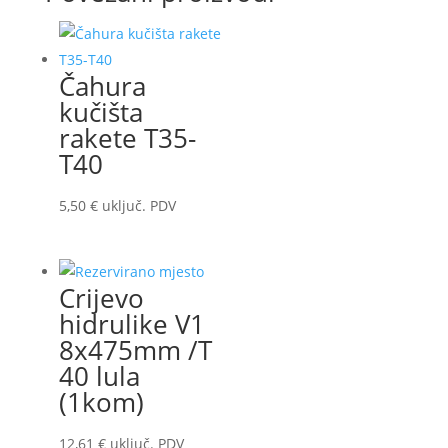
Čahura
kučišta
rakete T35-
T40
5,50
€
uključ. PDV
Crijevo
hidrulike V1
8x475mm /T
40 lula
(1kom)
12,61
€
uključ. PDV