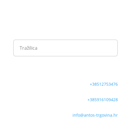
+38512753476
+385916109428
info@antos-trgovina.hr