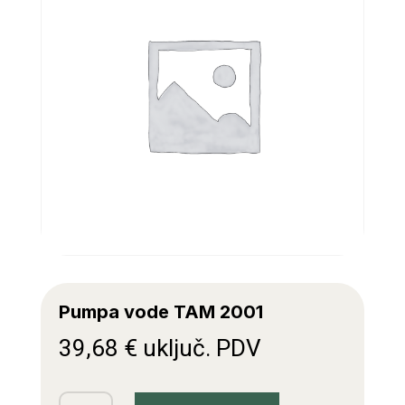
Pumpa vode TAM 2001
39,68
€
uključ. PDV
Pumpa