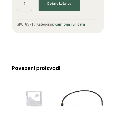
Dodaj u košaricu
vode
TAM
2001
SKU:
8571
Kategorija:
Kamiona i viličara
količina
Povezani proizvodi