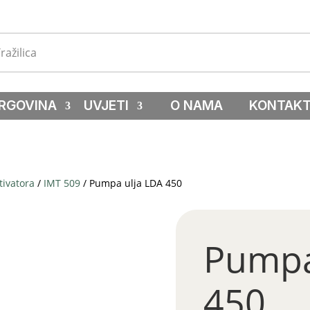
RGOVINA
UVJETI
O NAMA
KONTAK
tivatora
/
IMT 509
/ Pumpa ulja LDA 450
Pumpa
450