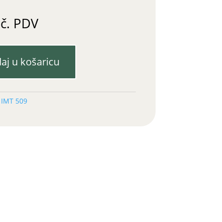
uč. PDV
aj u košaricu
:
IMT 509