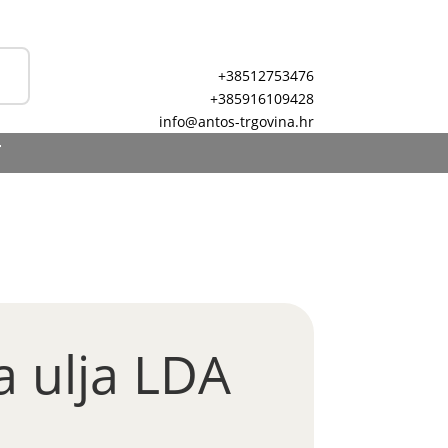
+38512753476
+385916109428
info@antos-trgovina.hr
T
 ulja LDA