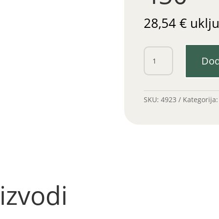
28,54
€
uklj
Pumpa
Dod
ulja
LDA
450
količina
SKU:
4923
Kategorija
izvodi