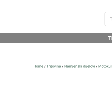
T
Home
/
Trgovina
/
Namjenski dijelovi
/
Motokul