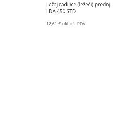
Ležaj radilice (ležeći) prednji
LDA 450 STD
12,61
€
uključ. PDV