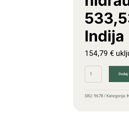
hidrau
533,5
Indija
154,79
€
ukl
Pumpa
Dodaj 
hidraulike
IMT
533,539,558
SKU:
9678
Kategorija:
H
Indija
količina