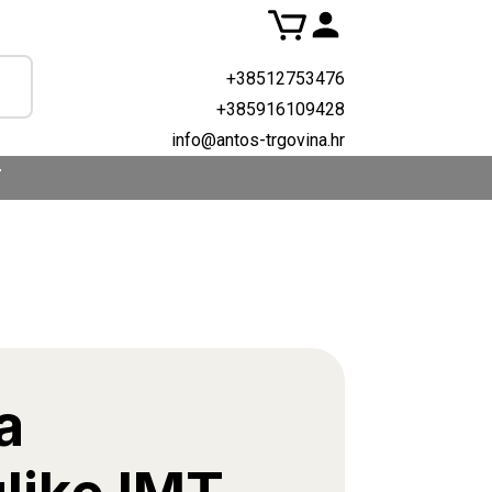
+38512753476
+385916109428
info@antos-trgovina.hr
T
a