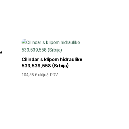
9
Cilindar s klipom hidraulike
533,539,558 (Srbija)
104,85
€
uključ. PDV