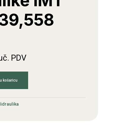
like IMT
39,558
juč. PDV
u košaricu
idraulika