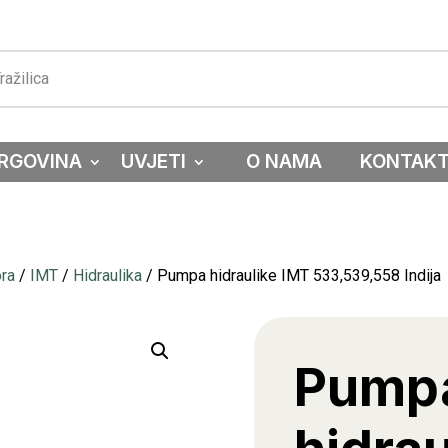
RGOVINA
UVJETI
O NAMA
KONTAK
ora
/
IMT
/
Hidraulika
/ Pumpa hidraulike IMT 533,539,558 Indija
Pump