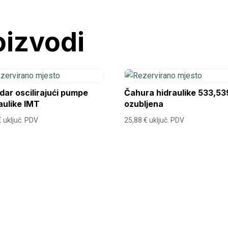
oizvodi
ndar oscilirajući pumpe
Čahura hidraulike 533,53
aulike IMT
ozubljena
€
uključ. PDV
25,88
€
uključ. PDV