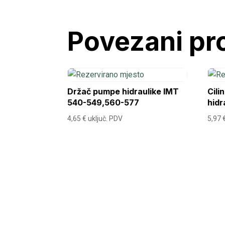
Povezani pr
Držač pumpe hidraulike IMT
Cili
540-549,560-577
hidr
4,65
€
uključ. PDV
5,97