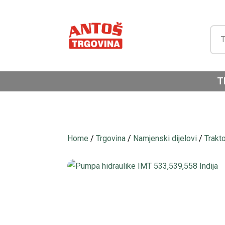
T
Home
/
Trgovina
/
Namjenski dijelovi
/
Trakt