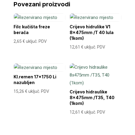
Povezani proizvodi
Filc kučišta freze
Crijevo hidrulike V1
berača
8x475mm /T 40 lula
(1kom)
2,65
€
uključ. PDV
12,61
€
uključ. PDV
Kl.remen 17×1750 Li
nazubljen
15,26
€
uključ. PDV
Crijevo hidraulike
8x475mm /T35, T40
(1kom)
12,61
€
uključ. PDV