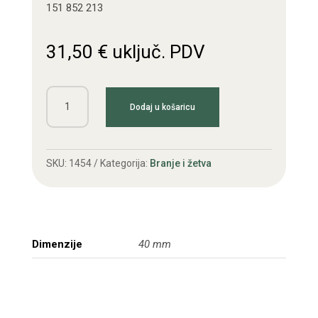
151 852 213
31,50
€
uključ. PDV
Prirubnica
Dodaj u košaricu
kraća
T35
(L
SKU:
1454
Kategorija:
Branje i žetva
40
mm)
količina
Dimenzije
40 mm