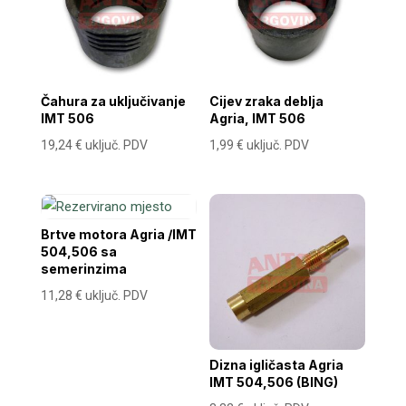
Čahura za uključivanje
Cijev zraka deblja
IMT 506
Agria, IMT 506
19,24
€
uključ. PDV
1,99
€
uključ. PDV
Brtve motora Agria /IMT
504,506 sa
semerinzima
11,28
€
uključ. PDV
Dizna igličasta Agria
IMT 504,506 (BING)