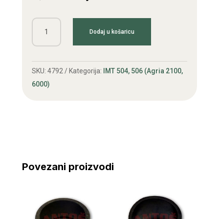
Prekidač
Dodaj u košaricu
gašenja
Agria
IMT
SKU:
4792
Kategorija:
IMT 504, 506 (Agria 2100,
506
6000)
stari
tip
količina
Povezani proizvodi