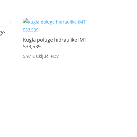
uge
Kugla poluge hidraulike IMT
533,539
5,97
€
uključ. PDV