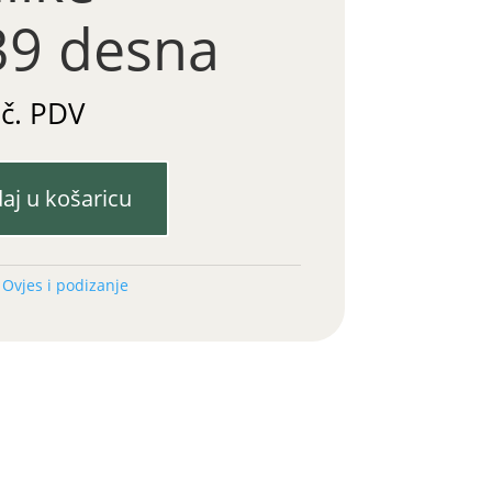
39 desna
uč. PDV
aj u košaricu
:
Ovjes i podizanje