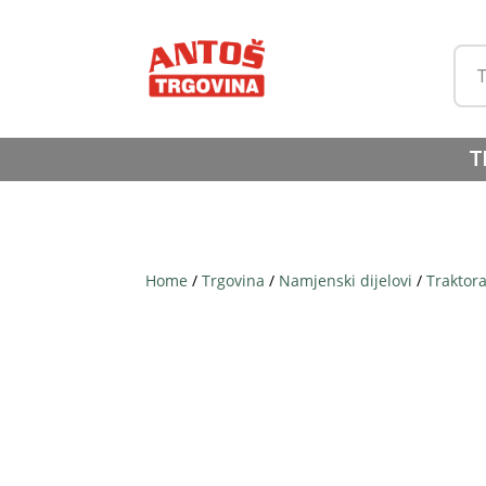
T
Home
/
Trgovina
/
Namjenski dijelovi
/
Traktor