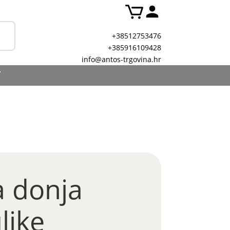
+38512753476
+385916109428
info@antos-trgovina.hr
T
a donja
like