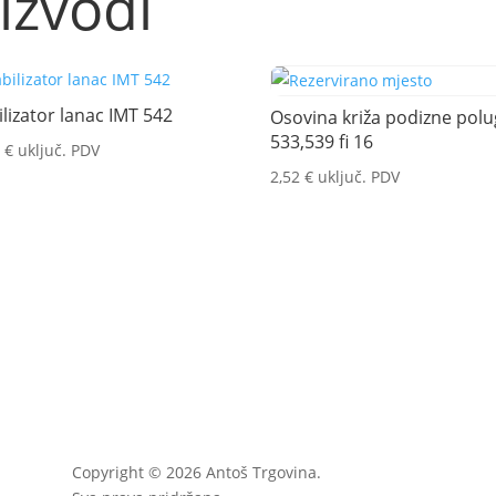
izvodi
ilizator lanac IMT 542
Osovina križa podizne pol
533,539 fi 16
0
€
uključ. PDV
2,52
€
uključ. PDV
Copyright © 2026 Antoš Trgovina.