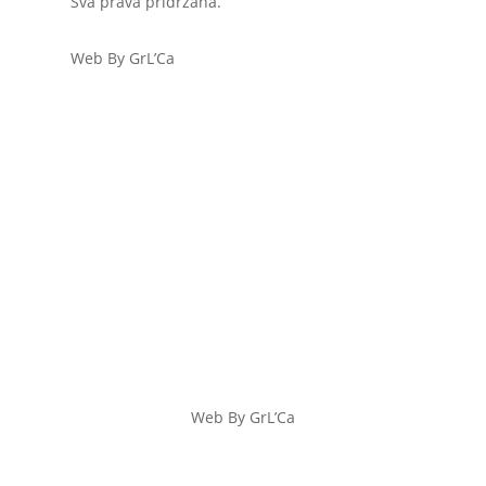
Sva prava pridržana.
Web By GrL’Ca
Web By GrL’Ca