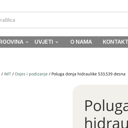
RGOVINA
UVJETI
O NAMA
KONTAK
a
/
IMT
/
Ovjes i podizanje
/ Poluga donja hidraulike 533,539 desna
Polug
hidrau