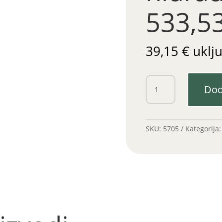
533,5
39,15
€
uklj
Poluga
Dod
donja
hidraulike
533,539
desna
SKU:
5705
Kategorija
količina