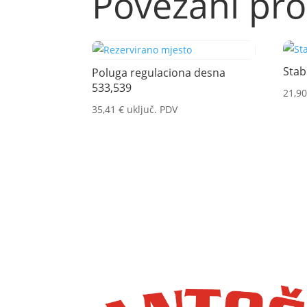
Povezani pro
Stab
Poluga regulaciona desna
533,539
21,9
35,41
€
uključ. PDV