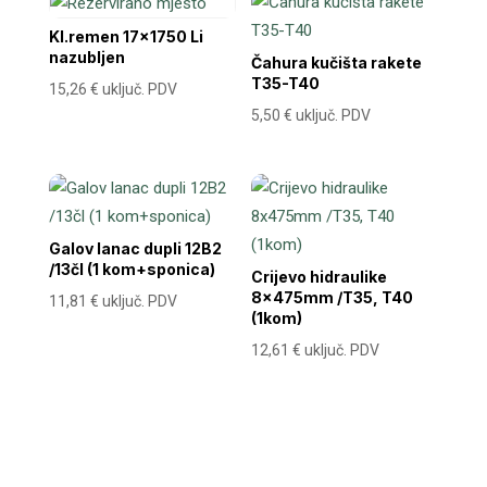
Kl.remen 17×1750 Li
nazubljen
Čahura kučišta rakete
T35-T40
15,26
€
uključ. PDV
5,50
€
uključ. PDV
Galov lanac dupli 12B2
/13čl (1 kom+sponica)
Crijevo hidraulike
8x475mm /T35, T40
11,81
€
uključ. PDV
(1kom)
12,61
€
uključ. PDV