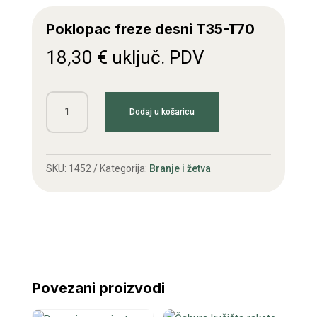
Poklopac freze desni T35-T70
18,30
€
uključ. PDV
Poklopac
Dodaj u košaricu
freze
desni
T35-
SKU:
1452
Kategorija:
Branje i žetva
T70
količina
Povezani proizvodi