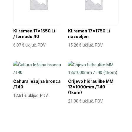
Kl.remen 17×1550 Li
Kl.remen 17×1750 Li
/Tornado 40
nazubljen
6,97
€
uključ. PDV
15,26
€
uključ. PDV
Čahura ležajna bronca
Crijevo hidraulike MM
/T40
13x1000mm /T40
(1kom)
12,61
€
uključ. PDV
21,90
€
uključ. PDV