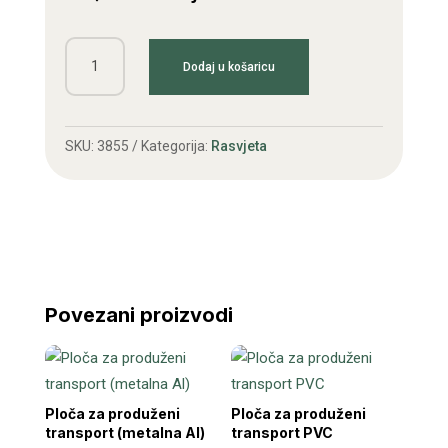
Ploča
Dodaj u košaricu
za
duga
vozila
SKU:
3855
Kategorija:
Rasvjeta
(par)
količina
Povezani proizvodi
Ploča za produženi
Ploča za produženi
transport (metalna Al)
transport PVC