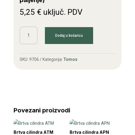
paljenje)
5,25
€
uključ. PDV
Platine
Dodaj u košaricu
Tomos
s
kablom
SKU:
9706
Kategorija:
Tomos
(crno
paljenje)
količina
Povezani proizvodi
Brtva cilindra ATM
Brtva cilindra APN