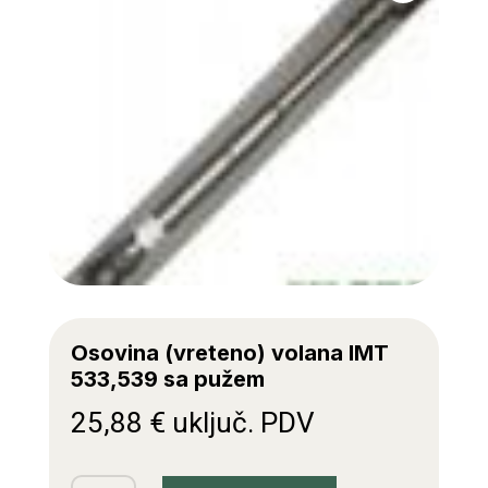
Osovina (vreteno) volana IMT
533,539 sa pužem
25,88
€
uključ. PDV
Osovina