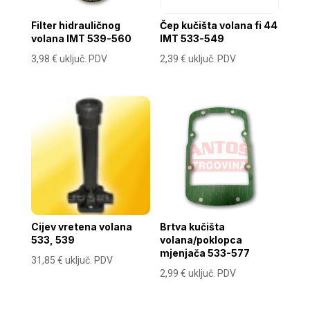
Filter hidrauličnog
Čep kučišta volana fi 44
volana IMT 539-560
IMT 533-549
3,98
€
uključ. PDV
2,39
€
uključ. PDV
Cijev vretena volana
Brtva kučišta
533, 539
volana/poklopca
mjenjača 533-577
31,85
€
uključ. PDV
2,99
€
uključ. PDV