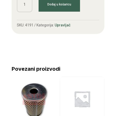
Dodaj u košaricu
(vreteno)
volana
IMT
SKU:
4191
Kategorija:
Upravljač
533,539
sa
pužem
količina
Povezani proizvodi