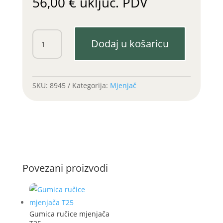
56,00
€
uključ. PDV
Osovina
Dodaj u košaricu
mjenjača
T25
glavna
količina
SKU:
8945
Kategorija:
Mjenjač
Povezani proizvodi
Gumica ručice mjenjača