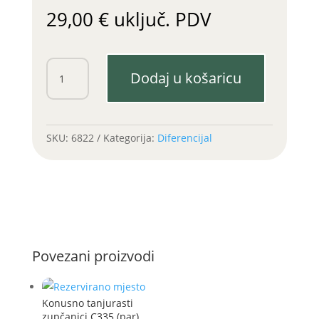
29,00
€
uključ. PDV
Osovina
Dodaj u košaricu
konusnog
zupčanika
C355,C360
st.t.
SKU:
6822
Kategorija:
Diferencijal
količina
Povezani proizvodi
Konusno tanjurasti
zupčanici C335 (par)