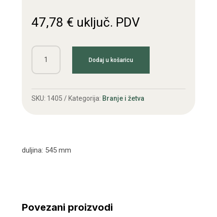
47,78
€
uključ. PDV
Osovina
Dodaj u košaricu
desna
T70
količina
SKU:
1405
Kategorija:
Branje i žetva
duljina: 545 mm
Povezani proizvodi