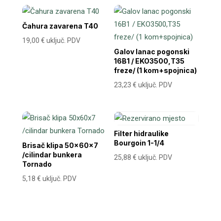
Čahura zavarena T40
19,00
€
uključ. PDV
Galov lanac pogonski
16B1 / EKO3500,T35
freze/ (1 kom+spojnica)
23,23
€
uključ. PDV
Filter hidraulike
Bourgoin 1-1/4
Brisač klipa 50x60x7
/cilindar bunkera
25,88
€
uključ. PDV
Tornado
5,18
€
uključ. PDV