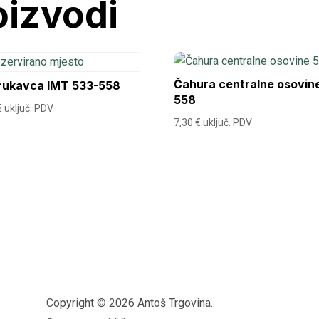
oizvodi
Čahura centralne osovin
 rukavca IMT 533-558
558
€
uključ. PDV
7,30
€
uključ. PDV
Copyright © 2026 Antoš Trgovina.