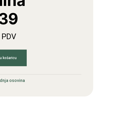
alna
39
. PDV
u košaricu
dnja osovina