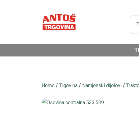
T
Home
/
Trgovina
/
Namjenski dijelovi
/
Trakt