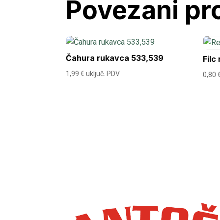
Povezani pr
Čahura rukavca 533,539
Filc
1,99
€
uključ. PDV
0,80