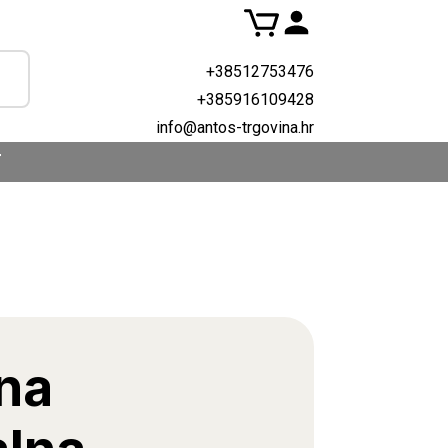
+38512753476
+385916109428
info@antos-trgovina.hr
T
na