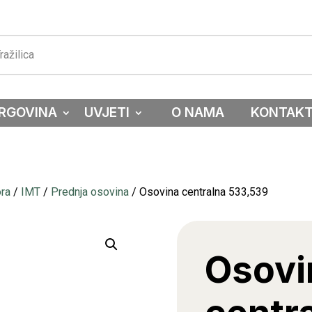
RGOVINA
UVJETI
O NAMA
KONTAK
ora
/
IMT
/
Prednja osovina
/ Osovina centralna 533,539
Osovi