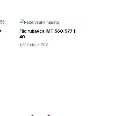
e
Filc rukavca IMT 560-577 fi
40
1,99
€
uključ. PDV