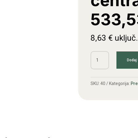
centr
533,5
8,63
€
uključ
Osovina
Dodaj 
centralna
533,539
količina
SKU:
40
Kategorija:
Pre