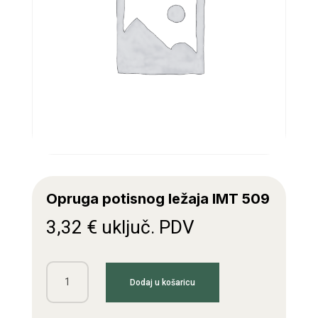
Opruga potisnog ležaja IMT 509
3,32
€
uključ. PDV
Opruga
Dodaj u košaricu
potisnog
ležaja