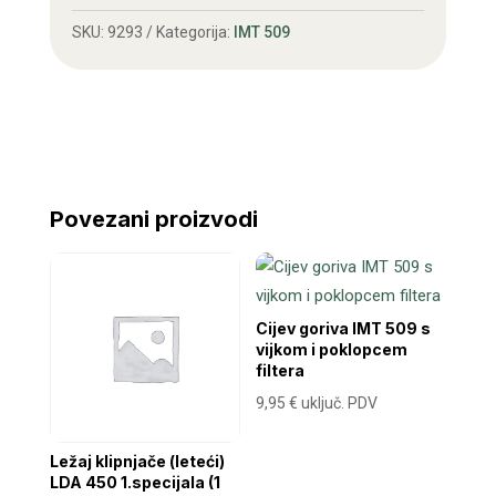
IMT
SKU:
9293
Kategorija:
IMT 509
509
količina
Povezani proizvodi
Cijev goriva IMT 509 s
vijkom i poklopcem
filtera
9,95
€
uključ. PDV
Ležaj klipnjače (leteći)
LDA 450 1.specijala (1