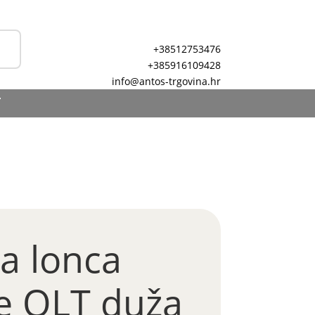
+38512753476
+385916109428
info@antos-trgovina.hr
T
a lonca
ce OLT duža