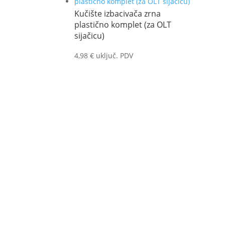
Kučište izbacivača zrna
plastično komplet (za OLT
sijačicu)
4,98
€
uključ. PDV