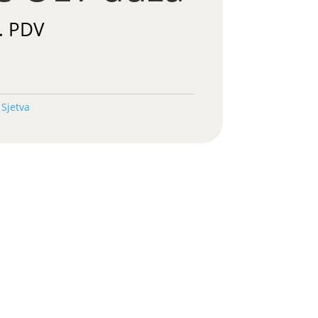
. PDV
:
Sjetva