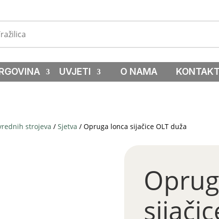
RGOVINA
UVJETI
O NAMA
KONTAK
vrednih strojeva
/
Sjetva
/ Opruga lonca sijačice OLT duža
Oprug
sijači