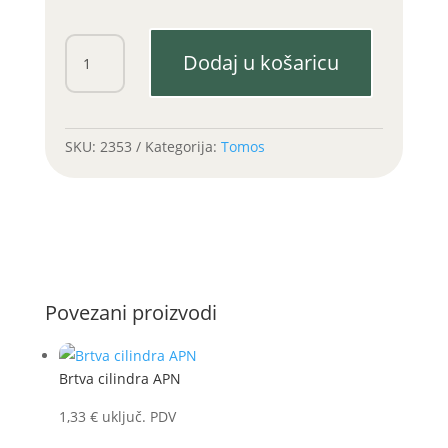
Opruga
Dodaj u košaricu
kurble
APN
količina
SKU:
2353
Kategorija:
Tomos
Povezani proizvodi
Brtva cilindra APN
1,33
€
uključ. PDV