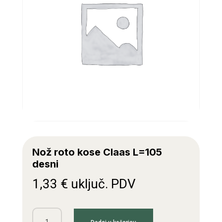
Nož roto kose Claas L=105
desni
1,33
€
uključ. PDV
Nož