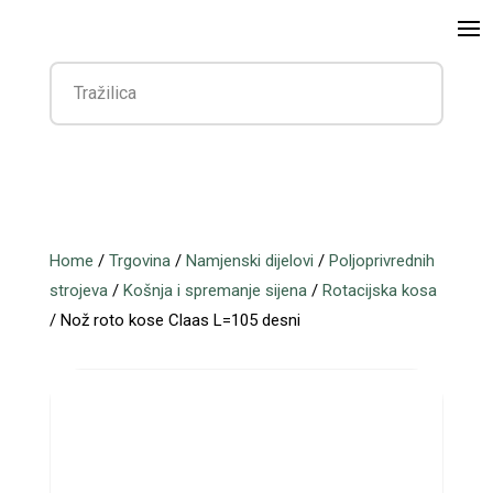
Home
/
Trgovina
/
Namjenski dijelovi
/
Poljoprivrednih
strojeva
/
Košnja i spremanje sijena
/
Rotacijska kosa
/ Nož roto kose Claas L=105 desni