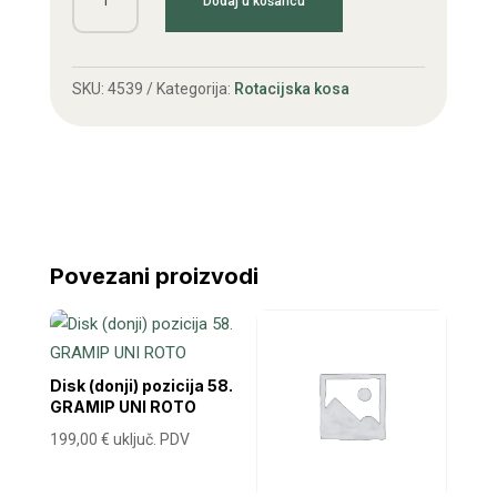
Dodaj u košaricu
roto
kose
Claas
SKU:
4539
Kategorija:
Rotacijska kosa
L=105
desni
količina
Povezani proizvodi
Disk (donji) pozicija 58.
GRAMIP UNI ROTO
199,00
€
uključ. PDV